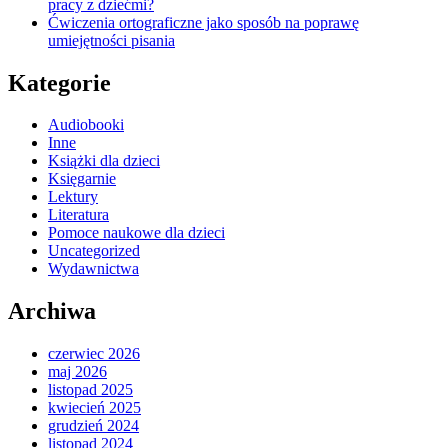
pracy z dziećmi?
Ćwiczenia ortograficzne jako sposób na poprawę
umiejętności pisania
Kategorie
Audiobooki
Inne
Książki dla dzieci
Księgarnie
Lektury
Literatura
Pomoce naukowe dla dzieci
Uncategorized
Wydawnictwa
Archiwa
czerwiec 2026
maj 2026
listopad 2025
kwiecień 2025
grudzień 2024
listopad 2024