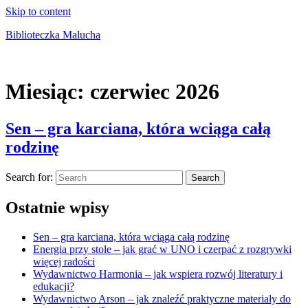
Skip to content
Biblioteczka Malucha
Książki dla młodszych i starszych maluchów
Miesiąc:
czerwiec 2026
Sen – gra karciana, która wciąga całą
rodzinę
Search for:
Search
Ostatnie wpisy
Sen – gra karciana, która wciąga całą rodzinę
Energia przy stole – jak grać w UNO i czerpać z rozgrywki
więcej radości
Wydawnictwo Harmonia – jak wspiera rozwój literatury i
edukacji?
Wydawnictwo Arson – jak znaleźć praktyczne materiały do