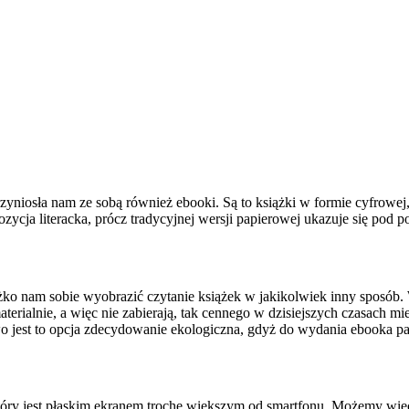
zyniosła nam ze sobą również ebooki. Są to książki w formie cyfrowej
cja literacka, prócz tradycyjnej wersji papierowej ukazuje się pod p
żko nam sobie wyobrazić czytanie książek w jakikolwiek inny sposób
materialnie, a więc nie zabierają, tak cennego w dzisiejszych czasach 
 jest to opcja zdecydowanie ekologiczna, gdyż do wydania ebooka pap
który jest płaskim ekranem trochę większym od smartfonu. Możemy wię