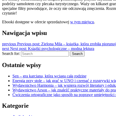
podróży samolotem czy plecaka turystycznego. Waży on kilkaset gram
specjalne filtry powodujące, że oczy nie odczuwają zmęczenia. Rozmia
czytanie!
Ebooki dostępne w ofercie sprzedażowej
w tym miejscu
.
Nawigacja wpisu
previous
Previous post:
Zielona Mila – książka, która zrobiła piorunu
next
Next post:
Książki psychologiczne – modna lektura
Search for:
Search
Ostatnie wpisy
Sen – gra karciana, która wciąga całą rodzinę
Energia przy stole – jak grać w UNO i czerpać z rozgrywki wię
Wydawnictwo Harmonia – jak wspiera rozwój literatury i eduk
Wydawnictwo Arson – jak znaleźć praktyczne materiały do pra
Ćwiczenia ortograficzne jako sposób na poprawę umiejętności 
Kategorie