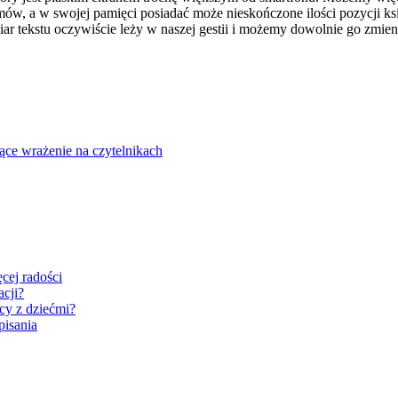
ów, a w swojej pamięci posiadać może nieskończone ilości pozycji ks
r tekstu oczywiście leży w naszej gestii i możemy dowolnie go zmienia
jące wrażenie na czytelnikach
cej radości
acji?
cy z dziećmi?
pisania