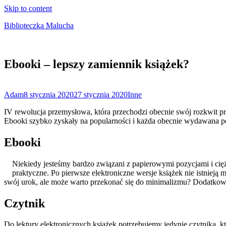
Skip to content
Biblioteczka Malucha
Książki dla młodszych i starszych maluchów
Ebooki – lepszy zamiennik książek?
Adam
8 stycznia 2020
27 stycznia 2020
Inne
IV rewolucja przemysłowa, która przechodzi obecnie swój rozkwit pr
Ebooki szybko zyskały na popularności i każda obecnie wydawana pozy
Ebooki
Niekiedy jesteśmy bardzo związani z papierowymi pozycjami i cię
praktyczne. Po pierwsze elektroniczne wersje książek nie istnieją 
swój urok, ale może warto przekonać się do minimalizmu? Dodatkowo
Czytnik
Do lektury elektronicznych książek potrzebujemy jedynie czytnika, 