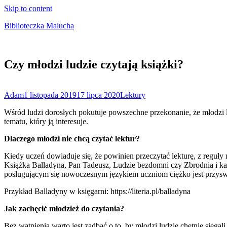
Skip to content
Biblioteczka Malucha
Książki dla młodszych i starszych maluchów
Czy młodzi ludzie czytają książki?
Adam
1 listopada 2019
17 lipca 2020
Lektury
Wśród ludzi dorosłych pokutuje powszechne przekonanie, że młodzi lu
tematu, który ją interesuje.
Dlaczego młodzi nie chcą czytać lektur?
Kiedy uczeń dowiaduje się, że powinien przeczytać lekturę, z reguły 
Książka Balladyna, Pan Tadeusz, Ludzie bezdomni czy Zbrodnia i ka
posługującym się nowoczesnym językiem uczniom ciężko jest przyswoić
Przykład Balladyny w księgarni: https://literia.pl/balladyna
Jak zachęcić młodzież do czytania?
Bez wątpienia warto jest zadbać o to, by młodzi ludzie chętnie sięga