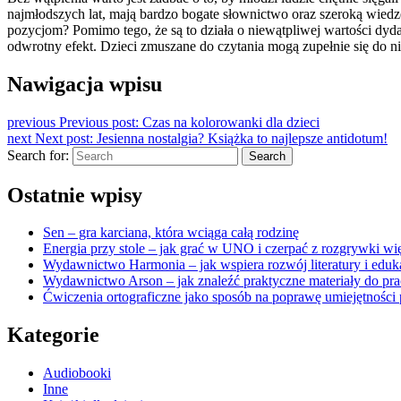
najmłodszych lat, mają bardzo bogate słownictwo oraz szeroką wiedzę 
pozycjom? Pomimo tego, że są to działa o niewątpliwej wartości dyda
odwrotny efekt. Dzieci zmuszane do czytania mogą zupełnie się do ni
Nawigacja wpisu
previous
Previous post:
Czas na kolorowanki dla dzieci
next
Next post:
Jesienna nostalgia? Książka to najlepsze antidotum!
Search for:
Search
Ostatnie wpisy
Sen – gra karciana, która wciąga całą rodzinę
Energia przy stole – jak grać w UNO i czerpać z rozgrywki wię
Wydawnictwo Harmonia – jak wspiera rozwój literatury i eduk
Wydawnictwo Arson – jak znaleźć praktyczne materiały do pra
Ćwiczenia ortograficzne jako sposób na poprawę umiejętności 
Kategorie
Audiobooki
Inne