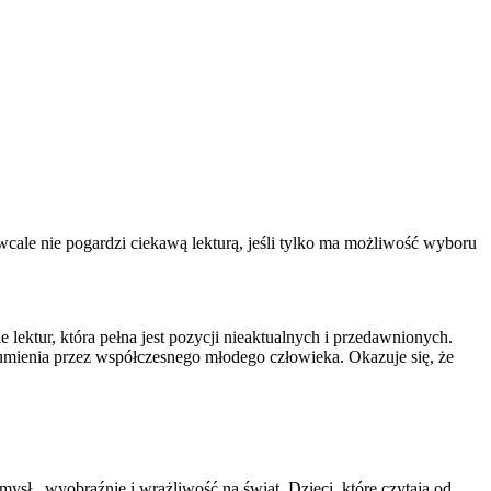
wcale nie pogardzi ciekawą lekturą, jeśli tylko ma możliwość wyboru
 lektur, która pełna jest pozycji nieaktualnych i przedawnionych.
zumienia przez współczesnego młodego człowieka. Okazuje się, że
umysł ,wyobraźnię i wrażliwość na świat. Dzieci, które czytają od