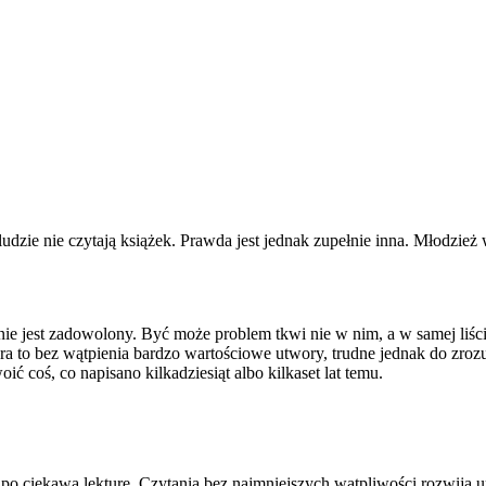
dzie nie czytają książek. Prawda jest jednak zupełnie inna. Młodzież 
nie jest zadowolony. Być może problem tkwi nie w nim, a w samej liście
ra to bez wątpienia bardzo wartościowe utwory, trudne jednak do zro
 coś, co napisano kilkadziesiąt albo kilkaset lat temu.
li po ciekawą lekturę. Czytania bez najmniejszych wątpliwości rozwija 