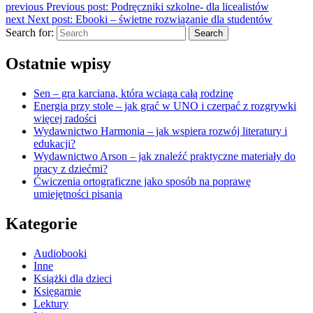
previous
Previous post:
Podręczniki szkolne- dla licealistów
next
Next post:
Ebooki – świetne rozwiązanie dla studentów
Search for:
Search
Ostatnie wpisy
Sen – gra karciana, która wciąga całą rodzinę
Energia przy stole – jak grać w UNO i czerpać z rozgrywki
więcej radości
Wydawnictwo Harmonia – jak wspiera rozwój literatury i
edukacji?
Wydawnictwo Arson – jak znaleźć praktyczne materiały do
pracy z dziećmi?
Ćwiczenia ortograficzne jako sposób na poprawę
umiejętności pisania
Kategorie
Audiobooki
Inne
Książki dla dzieci
Księgarnie
Lektury