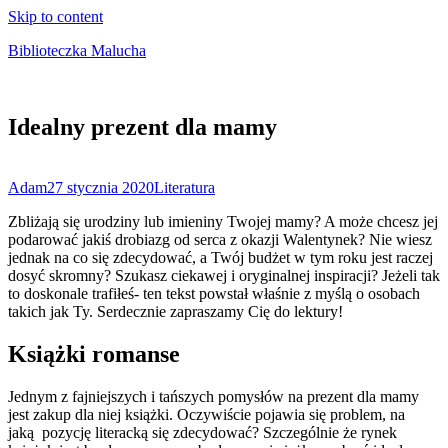
Skip to content
Biblioteczka Malucha
Książki dla młodszych i starszych maluchów
Idealny prezent dla mamy
Adam
27 stycznia 2020
Literatura
Zbliżają się urodziny lub imieniny Twojej mamy? A może chcesz jej
podarować jakiś drobiazg od serca z okazji Walentynek? Nie wiesz
jednak na co się zdecydować, a Twój budżet w tym roku jest raczej
dosyć skromny? Szukasz ciekawej i oryginalnej inspiracji? Jeżeli tak
to doskonale trafiłeś- ten tekst powstał właśnie z myślą o osobach
takich jak Ty. Serdecznie zapraszamy Cię do lektury!
Książki romanse
Jednym z fajniejszych i tańszych pomysłów na prezent dla mamy
jest zakup dla niej książki. Oczywiście pojawia się problem, na
jaką pozycję literacką się zdecydować? Szczególnie że rynek