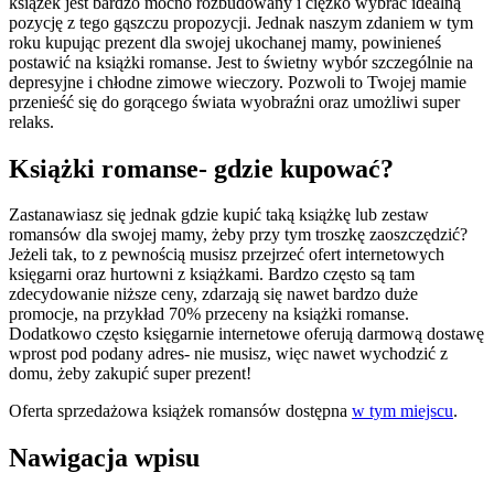
książek jest bardzo mocno rozbudowany i ciężko wybrać idealną
pozycję z tego gąszczu propozycji. Jednak naszym zdaniem w tym
roku kupując prezent dla swojej ukochanej mamy, powinieneś
postawić na książki romanse. Jest to świetny wybór szczególnie na
depresyjne i chłodne zimowe wieczory. Pozwoli to Twojej mamie
przenieść się do gorącego świata wyobraźni oraz umożliwi super
relaks.
Książki romanse- gdzie kupować?
Zastanawiasz się jednak gdzie kupić taką książkę lub zestaw
romansów dla swojej mamy, żeby przy tym troszkę zaoszczędzić?
Jeżeli tak, to z pewnością musisz przejrzeć ofert internetowych
księgarni oraz hurtowni z książkami. Bardzo często są tam
zdecydowanie niższe ceny, zdarzają się nawet bardzo duże
promocje, na przykład 70% przeceny na książki romanse.
Dodatkowo często księgarnie internetowe oferują darmową dostawę
wprost pod podany adres- nie musisz, więc nawet wychodzić z
domu, żeby zakupić super prezent!
Oferta sprzedażowa książek romansów dostępna
w tym miejscu
.
Nawigacja wpisu