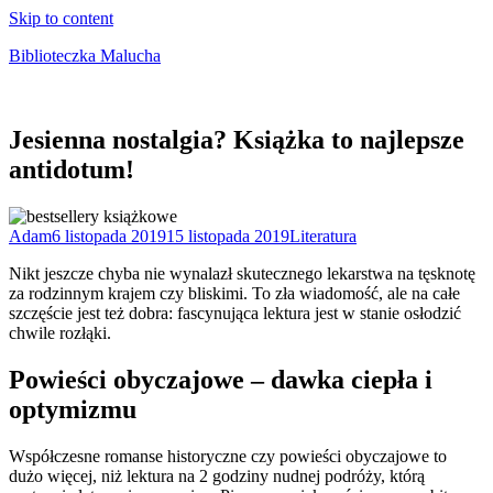
Skip to content
Biblioteczka Malucha
Książki dla młodszych i starszych maluchów
Jesienna nostalgia? Książka to najlepsze
antidotum!
Adam
6 listopada 2019
15 listopada 2019
Literatura
Nikt jeszcze chyba nie wynalazł skutecznego lekarstwa na tęsknotę
za rodzinnym krajem czy bliskimi. To zła wiadomość, ale na całe
szczęście jest też dobra: fascynująca lektura jest w stanie osłodzić
chwile rozłąki.
Powieści obyczajowe – dawka ciepła i
optymizmu
Współczesne romanse historyczne czy powieści obyczajowe to
dużo więcej, niż lektura na 2 godziny nudnej podróży, którą