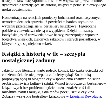
następnie łatwo się zapomina. Pisane w większości przez ambitne,
dynamicznie rozwijające się autorki, książki te pełne są niezwykłego
uroku codzienności.
Koncentracja na relacjach pomiędzy bohaterami oraz nasyconych
uczuciem detalach sprawia, iż powieści te bardzo szybko po
wydaniu przeradzają się w bestsellery książkowe. Tegoroczne
polskie wydawnictwa nie są u wyjątkiem. Dzięki nim szarą,
londyńską jesień rozświetlą nowe barwy, zaczerpnięte wprost z
bogactwa wiejskich, zielonych zakątków i starych posiadłości, w
których kryje się niejeden sekret.
Książki z historią w tle – szczypta
nostalgicznej zadumy
Jakiego typu literaturę warto polecić komuś, kto szuka ucieczki od
codzienności, ale nie przepada za beletrystyką? Znakomitą
propozycją będą tu biografie czy wspomnienia znanych polskich
osobistości świata kultury i sztuki. Wśród tegorocznych bestsellerów
książkowych bez problemu będzie można znaleźć coś i dla
miłośnika teatru i muzyki, i dla fanów poezji, sztuki czy kina.
Zobaczy wszystkie bestsellery książkowe
w księgarni Rewolucja
.