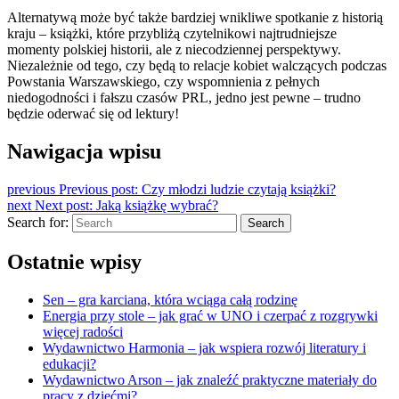
Alternatywą może być także bardziej wnikliwe spotkanie z historią
kraju – książki, które przybliżą czytelnikowi najtrudniejsze
momenty polskiej historii, ale z niecodziennej perspektywy.
Niezależnie od tego, czy będą to relacje kobiet walczących podczas
Powstania Warszawskiego, czy wspomnienia z pełnych
niedogodności i fałszu czasów PRL, jedno jest pewne – trudno
będzie oderwać się od lektury!
Nawigacja wpisu
previous
Previous post:
Czy młodzi ludzie czytają książki?
next
Next post:
Jaką książkę wybrać?
Search for:
Search
Ostatnie wpisy
Sen – gra karciana, która wciąga całą rodzinę
Energia przy stole – jak grać w UNO i czerpać z rozgrywki
więcej radości
Wydawnictwo Harmonia – jak wspiera rozwój literatury i
edukacji?
Wydawnictwo Arson – jak znaleźć praktyczne materiały do
pracy z dziećmi?