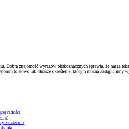
u. Dobra znajomość wyrazów bliskoznacznych sprawia, że nasze teksty
onim to słowo lub dłuższe określenie, którym można zastąpić inny wyr
cej radości
acji?
cy z dziećmi?
pisania