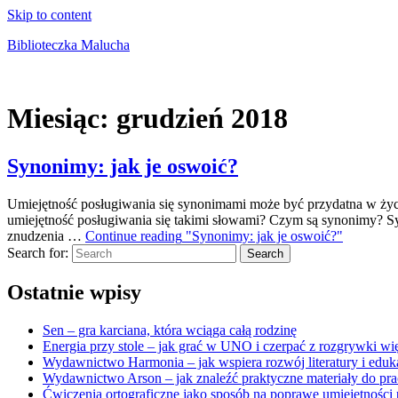
Skip to content
Biblioteczka Malucha
Książki dla młodszych i starszych maluchów
Miesiąc:
grudzień 2018
Synonimy: jak je oswoić?
Umiejętność posługiwania się synonimami może być przydatna w życi
umiejętność posługiwania się takimi słowami? Czym są synonimy? Syn
znudzenia …
Continue reading
"Synonimy: jak je oswoić?"
Search for:
Search
Ostatnie wpisy
Sen – gra karciana, która wciąga całą rodzinę
Energia przy stole – jak grać w UNO i czerpać z rozgrywki wię
Wydawnictwo Harmonia – jak wspiera rozwój literatury i eduk
Wydawnictwo Arson – jak znaleźć praktyczne materiały do pra
Ćwiczenia ortograficzne jako sposób na poprawę umiejętności 