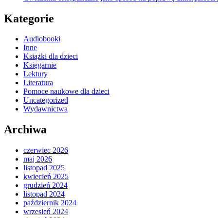
Kategorie
Audiobooki
Inne
Książki dla dzieci
Księgarnie
Lektury
Literatura
Pomoce naukowe dla dzieci
Uncategorized
Wydawnictwa
Archiwa
czerwiec 2026
maj 2026
listopad 2025
kwiecień 2025
grudzień 2024
listopad 2024
październik 2024
wrzesień 2024