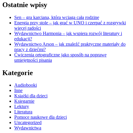
Ostatnie wpisy
Sen – gra karciana, która wciąga całą rodzinę
Energia przy stole – jak grać w UNO i czerpać z rozgrywki
więcej radości
Wydawnictwo Harmonia – jak wspiera rozwój literatury i
edukacji?
Wydawnictwo Arson – jak znaleźć praktyczne materiały do
pracy z dziećmi?
Ćwiczenia ortograficzne jako sposób na poprawę
umiejętności pisania
Kategorie
Audiobooki
Inne
Książki dla dzieci
Księgarnie
Lektury
Literatura
Pomoce naukowe dla dzieci
Uncategorized
Wydawnictwa