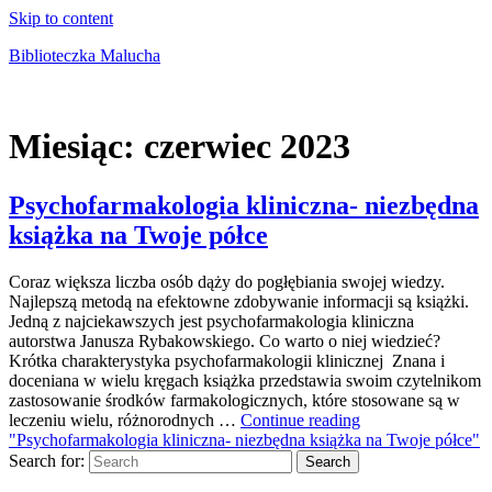
Skip to content
Biblioteczka Malucha
Książki dla młodszych i starszych maluchów
Miesiąc:
czerwiec 2023
Psychofarmakologia kliniczna- niezbędna
książka na Twoje półce
Coraz większa liczba osób dąży do pogłębiania swojej wiedzy.
Najlepszą metodą na efektowne zdobywanie informacji są książki.
Jedną z najciekawszych jest psychofarmakologia kliniczna
autorstwa Janusza Rybakowskiego. Co warto o niej wiedzieć?
Krótka charakterystyka psychofarmakologii klinicznej Znana i
doceniana w wielu kręgach książka przedstawia swoim czytelnikom
zastosowanie środków farmakologicznych, które stosowane są w
leczeniu wielu, różnorodnych …
Continue reading
"Psychofarmakologia kliniczna- niezbędna książka na Twoje półce"
Search for:
Search