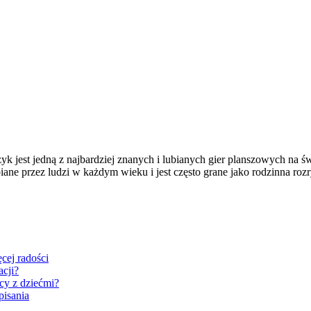
est jedną z najbardziej znanych i lubianych gier planszowych na świe
biane przez ludzi w każdym wieku i jest często grane jako rodzinna ro
cej radości
acji?
cy z dziećmi?
pisania