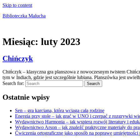
Skip to content
Biblioteczka Malucha
Książki dla młodszych i starszych maluchów
Miesiąc:
luty 2023
Chińczyk
Chińczyk – klasyczna gra planszowa z nowoczesnym twistem Chińczyk j
tym w Indiach, gdzie jest szczególnie lubiana. Planszówka jest uwiel
Search for:
Search
Ostatnie wpisy
Sen – gra karciana, która wciąga całą rodzinę
Energia przy stole – jak grać w UNO i czerpać z rozgrywki wię
Wydawnictwo Harmonia – jak wspiera rozwój literatury i eduk
Wydawnictwo Arson – jak znaleźć praktyczne materiały do pra
Ćwiczenia ortograficzne jako sposób na poprawę umiejętności 