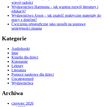
więcej radości
Wydawnictwo Harmonia – jak wspiera rozwój literatury i
edukacji?
Wydawnictwo Arson – jak znaleźć praktyczne materiały do
pracy z dziećmi?
Ćwiczenia ortograficzne jako sposób na poprawę
umiejętności pisania
Kategorie
Audiobooki
Inne
Książki dla dzieci
Księgarnie
Lektury
Literatura
Pomoce naukowe dla dzieci
Uncategorized
Wydawnictwa
Archiwa
czerwiec 2026