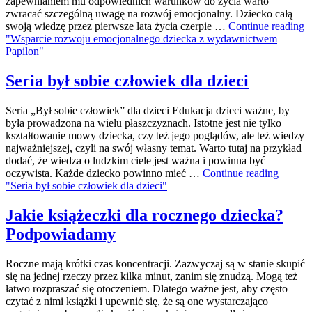
zapewnianiem mu odpowiednich warunków do życia warto
zwracać szczególną uwagę na rozwój emocjonalny. Dziecko całą
swoją wiedzę przez pierwsze lata życia czerpie …
Continue reading
"Wsparcie rozwoju emocjonalnego dziecka z wydawnictwem
Papilon"
Seria był sobie człowiek dla dzieci
Seria „Był sobie człowiek” dla dzieci Edukacja dzieci ważne, by
była prowadzona na wielu płaszczyznach. Istotne jest nie tylko
kształtowanie mowy dziecka, czy też jego poglądów, ale też wiedzy
najważniejszej, czyli na swój własny temat. Warto tutaj na przykład
dodać, że wiedza o ludzkim ciele jest ważna i powinna być
oczywista. Każde dziecko powinno mieć …
Continue reading
"Seria był sobie człowiek dla dzieci"
Jakie książeczki dla rocznego dziecka?
Podpowiadamy
Roczne mają krótki czas koncentracji. Zazwyczaj są w stanie skupić
się na jednej rzeczy przez kilka minut, zanim się znudzą. Mogą też
łatwo rozpraszać się otoczeniem. Dlatego ważne jest, aby często
czytać z nimi książki i upewnić się, że są one wystarczająco