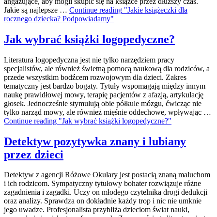
angażujące, aby mogli skupić się na książce przez dłuższy czas.
Jakie są najlepsze …
Continue reading
"Jakie książeczki dla
rocznego dziecka? Podpowiadamy"
Jak wybrać książki logopedyczne?
Literatura logopedyczna jest nie tylko narzędziem pracy
specjalistów, ale również świetną pomocą naukową dla rodziców, a
przede wszystkim bodźcem rozwojowym dla dzieci. Zakres
tematyczny jest bardzo bogaty. Tytuły wspomagają między innym
naukę prawidłowej mowy, terapię pacjentów z afazją, artykulację
głosek. Jednocześnie stymulują obie półkule mózgu, ćwicząc nie
tylko narząd mowy, ale również mięśnie oddechowe, wpływając …
Continue reading
"Jak wybrać książki logopedyczne?"
Detektyw pozytywka znany i lubiany
przez dzieci
Detektyw z agencji Różowe Okulary jest postacią znaną maluchom
i ich rodzicom. Sympatyczny tytułowy bohater rozwiązuje różne
zagadnienia i zagadki. Uczy on młodego czytelnika drogi dedukcji
oraz analizy. Sprawdza on dokładnie każdy trop i nic nie umknie
jego uwadze. Profesjonalista przybliża dzieciom świat nauki,