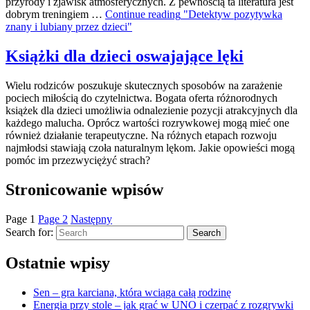
przyrody i zjawisk atmosferycznych. Z pewnością ta literatura jest
dobrym treningiem …
Continue reading
"Detektyw pozytywka
znany i lubiany przez dzieci"
Książki dla dzieci oswajające lęki
Wielu rodziców poszukuje skutecznych sposobów na zarażenie
pociech miłością do czytelnictwa. Bogata oferta różnorodnych
książek dla dzieci umożliwia odnalezienie pozycji atrakcyjnych dla
każdego malucha. Oprócz wartości rozrywkowej mogą mieć one
również działanie terapeutyczne. Na różnych etapach rozwoju
najmłodsi stawiają czoła naturalnym lękom. Jakie opowieści mogą
pomóc im przezwyciężyć strach?
Stronicowanie wpisów
Page
1
Page
2
Następny
Search for:
Search
Ostatnie wpisy
Sen – gra karciana, która wciąga całą rodzinę
Energia przy stole – jak grać w UNO i czerpać z rozgrywki