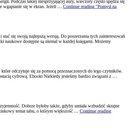
rgii. Podczas takiej niesprzyjającej aury, wieczory często spędza się
e wgapianie się w ekran. Jeżeli …
Continue reading
"Pomysł na
stać się swoją najlepszą wersją. Do poszerzania tych zainteresowań
ążki naukowe dostępne są niemal w każdej księgarni. Możemy
, które odczytuje się za pomocą przeznaczonych do tego czytników.
postacią cyfrową. Ebooki Niekiedy jesteśmy bardzo związani z …
przyjemność. Dobrze byłoby także, gdyby umiała wzbudzić skrajne
tuzinkowy temat tabu, o którym większość …
Continue reading