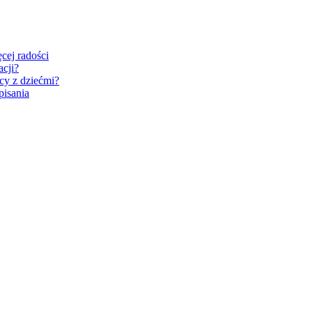
cej radości
acji?
cy z dziećmi?
pisania