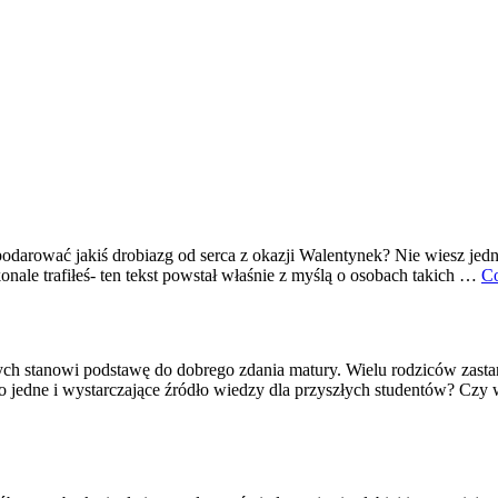
podarować jakiś drobiazg od serca z okazji Walentynek? Nie wiesz jedn
konale trafiłeś- ten tekst powstał właśnie z myślą o osobach takich …
Co
ych stanowi podstawę do dobrego zdania matury. Wielu rodziców zast
o jedne i wystarczające źródło wiedzy dla przyszłych studentów? Czy 