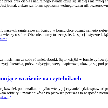
przez brak ciepła i naturalnego światła czuje się słabiej i ma mniej ene
 Jest jednak ciekawsza forma spędzania wolnego czasu niż bezsensown
ęgu naszych zainteresowań. Każdy w końcu chce poznać samego siebie i 
a wiedzy o sobie Obecnie, mamy to szczęście, że specjalistyczne ksi
tura"
zyniosła nam ze sobą również ebooki. Są to książki w formie cyfrowej
ycja literacka, prócz tradycyjnej wersji papierowej ukazuje się pod 
runujące wrażenie na czytelnikach
rę kawałek po kawałku, bo tylko wtedy jej czytanie będzie sprawiać 
kała sobie tylu zwolenników? Po pierwsze porusza i to w sposób nie
lnikach"