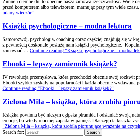
Zimne i ciemne dni to obecnie nasza zimowa rzeczywistość. Wiele osób 
przed komputerem albo telewizorem, marnując przy tym wiele czasu.
udany wieczór"
Książki psychologiczne – modna lektura
Samorozwój, psychologia, coaching coraz częściej znajdują się w kr
z pewnością doskonale posłużą nam książki psychologiczne. Kopalni
zamawiać …
Continue reading
"Książki psychologiczne – modna lek
Ebooki – lepszy zamiennik książek?
IV rewolucja przemysłowa, która przechodzi obecnie swój rozkwit pr
Ebooki szybko zyskały na popularności i każda obecnie wydawana poz
Continue reading
"Ebooki – lepszy zamiennik książek?"
Zielona Mila – książka, która zrobiła pio
Książka powinna być niczym egipska piramida i odsłaniać swoją natu
emocje, bo wtedy mocniej zapada w pamięć. Dlaczego ta książka zys
"Zielona Mila – książka, która zrobiła piorunujące wrażenie na czyte
Search for:
Search