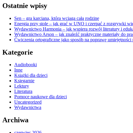
Ostatnie wpisy
Sen – gra karciana, która wciąga całą rodzinę
Energia przy stole – jak grać w UNO i czerpać z rozgrywki wię
Wydawnictwo Harmonia – jak wspiera rozwój literatury i eduk
Wydawnictwo Arson – jak znaleźć praktyczne materiały do pra
Ćwiczenia ortograficzne jako sposób na poprawę umiejętności 
Kategorie
Audiobooki
Inne
Książki dla dzieci
Księgarnie
Lektury
Literatura
Pomoce naukowe dla dzieci
Uncategorized
Wydawnictwa
Archiwa
czerwiec 2026