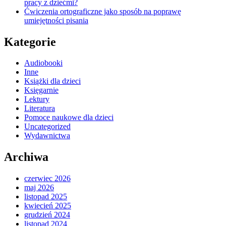
pracy z dziećmi?
Ćwiczenia ortograficzne jako sposób na poprawę
umiejętności pisania
Kategorie
Audiobooki
Inne
Książki dla dzieci
Księgarnie
Lektury
Literatura
Pomoce naukowe dla dzieci
Uncategorized
Wydawnictwa
Archiwa
czerwiec 2026
maj 2026
listopad 2025
kwiecień 2025
grudzień 2024
listopad 2024