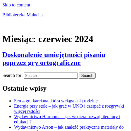
Skip to content
Biblioteczka Malucha
Książki dla młodszych i starszych maluchów
Miesiąc:
czerwiec 2024
Doskonalenie umiejętności pisania
poprzez gry ortograficzne
Search for:
Search
Ostatnie wpisy
Sen – gra karciana, która wciąga całą rodzinę
Energia przy stole – jak grać w UNO i czerpać z rozgrywki
więcej radości
Wydawnictwo Harmonia – jak wspiera rozwój literatury i
edukacji?
Wydawnictwo Arson – jak znaleźć praktyczne materiały do