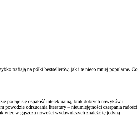
ko trafiają na półki bestsellerów, jak i te nieco mniej popularne. Co
ie podaje się ospałość intelektualną, brak dobrych nawyków i
 powodzie odrzucania literatury – nieumiejętności czerpania radości
y. Jak więc w gąszczu nowości wydawniczych znaleźć tę jedyną