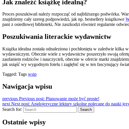
Jak znaleźć książkę idealną?
Proces poszukiwań należy rozpocząć od najbliższego podwórka. Warto
znajdziemy cały szereg podpowiedzi, jak np. bestsellery książkowe
W
pani z osiedlowej biblioteki, Nie zaszkodzi również regularnie odwie
Poszukiwania literackie wydawnictw
Książka idealna została odnaleziona i pochłonięta w zaledwie kilka
wydawniczym. Obecnie wiele z wydawnictw poszerzyło swoją ofertę, o
zaufaniem rodziców i nauczycieli, obecnie w ofercie marki znajdzie
jak usiąść wy wygodnym fotelu i zagłębić się w ten fascynujący świat
Tagged:
Tags
wsip
Nawigacja wpisu
previous
Previous post:
Planowanie może być proste!
next
Next post:
Anglojęzyczne lektury szkolne polecane do nauki jęz
Search for:
Search
Ostatnie wpisy