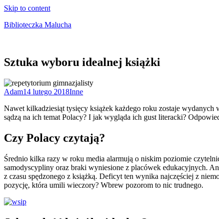
Skip to content
Biblioteczka Malucha
Książki dla młodszych i starszych maluchów
Sztuka wyboru idealnej książki
Adam
14 lutego 2018
Inne
Nawet kilkadziesiąt tysięcy książek każdego roku zostaje wydanych w 
sądzą na ich temat Polacy? I jak wygląda ich gust literacki? Odpowied
Czy Polacy czytają?
Średnio kilka razy w roku media alarmują o niskim poziomie czytel
samodyscypliny oraz braki wyniesione z placówek edukacyjnych. Anal
z czasu spędzonego z książką. Deficyt ten wynika najczęściej z niemo
pozycję, która umili wieczory? Wbrew pozorom to nic trudnego.