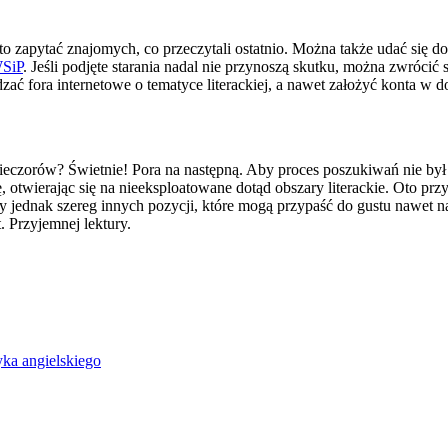
 zapytać znajomych, co przeczytali ostatnio. Można także udać się do 
SiP
. Jeśli podjęte starania nadal nie przynoszą skutku, można zwrócić 
dzać fora internetowe o tematyce literackiej, a nawet założyć konta w 
 wieczorów? Świetnie! Pora na następną. Aby proces poszukiwań nie b
twierając się na nieeksploatowane dotąd obszary literackie. Oto przy
my jednak szereg innych pozycji, które mogą przypaść do gustu nawet 
. Przyjemnej lektury.
yka angielskiego