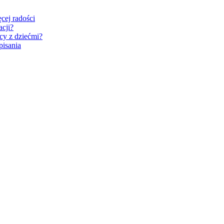
cej radości
acji?
cy z dziećmi?
pisania