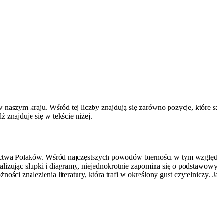
naszym kraju. Wśród tej liczby znajdują się zarówno pozycje, które szyb
ź znajduje się w tekście niżej.
nictwa Polaków. Wśród najczęstszych powodów bierności w tym względz
izując słupki i diagramy, niejednokrotnie zapomina się o podstawowym
żności znalezienia literatury, która trafi w określony gust czytelnicz