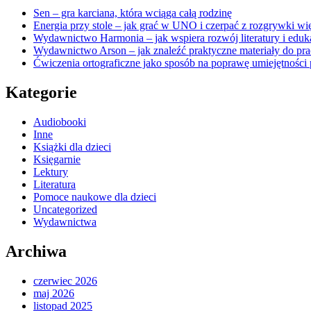
Sen – gra karciana, która wciąga całą rodzinę
Energia przy stole – jak grać w UNO i czerpać z rozgrywki wię
Wydawnictwo Harmonia – jak wspiera rozwój literatury i eduk
Wydawnictwo Arson – jak znaleźć praktyczne materiały do pra
Ćwiczenia ortograficzne jako sposób na poprawę umiejętności 
Kategorie
Audiobooki
Inne
Książki dla dzieci
Księgarnie
Lektury
Literatura
Pomoce naukowe dla dzieci
Uncategorized
Wydawnictwa
Archiwa
czerwiec 2026
maj 2026
listopad 2025