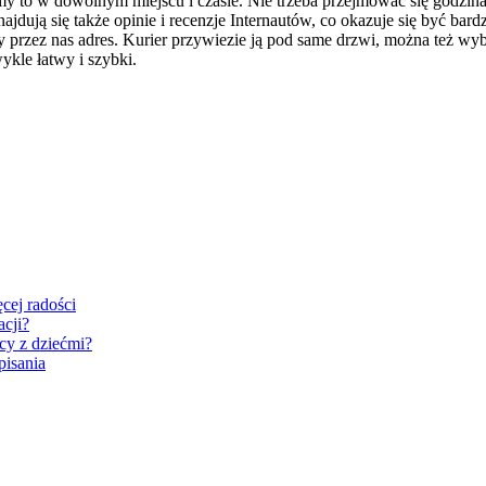
my to w dowolnym miejscu i czasie. Nie trzeba przejmować się godzina
znajdują się także opinie i recenzje Internautów, co okazuje się być
 przez nas adres. Kurier przywiezie ją pod same drzwi, można też w
ykle łatwy i szybki.
cej radości
acji?
cy z dziećmi?
pisania