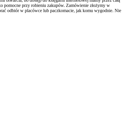
mi otwarcia, bo dostęp do księgarni internetowej mamy przez całą
 bardzo pomocne przy robieniu zakupów. Zamówienie złożymy w
ybrać odbiór w placówce lub paczkomacie, jak komu wygodnie. Nie