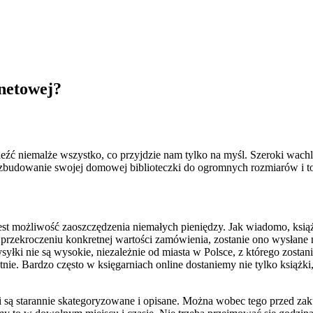
netowej?
leźć niemalże wszystko, co przyjdzie nam tylko na myśl. Szeroki wachl
rozbudowanie swojej domowej biblioteczki do ogromnych rozmiarów i t
est możliwość zaoszczędzenia niemałych pieniędzy. Jak wiadomo, książk
o przekroczeniu konkretnej wartości zamówienia, zostanie ono wysłane
łki nie są wysokie, niezależnie od miasta w Polsce, z którego zostan
ie. Bardzo często w księgarniach online dostaniemy nie tylko książki,
żki są starannie skategoryzowane i opisane. Można wobec tego przed zak