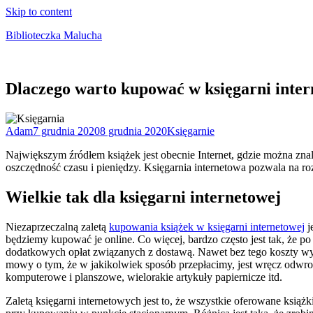
Skip to content
Biblioteczka Malucha
Książki dla młodszych i starszych maluchów
Dlaczego warto kupować w księgarni inter
Adam
7 grudnia 2020
8 grudnia 2020
Księgarnie
Największym źródłem książek jest obecnie Internet, gdzie można zna
oszczędność czasu i pieniędzy. Księgarnia internetowa pozwala na 
Wielkie tak dla księgarni internetowej
Niezaprzeczalną zaletą
kupowania książek w księgarni internetowej
j
będziemy kupować je online. Co więcej, bardzo często jest tak, że p
dodatkowych opłat związanych z dostawą. Nawet bez tego koszty wysy
mowy o tym, że w jakikolwiek sposób przepłacimy, jest wręcz odwrotn
komputerowe i planszowe, wielorakie artykuły papiernicze itd.
Zaletą księgarni internetowych jest to, że wszystkie oferowane ksią