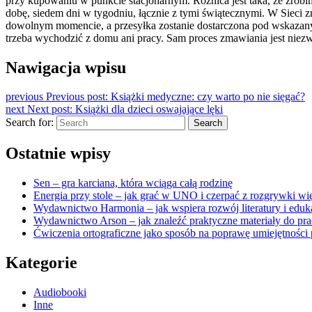
przy kupowaniu w punkcie stacjonarnym. Różnica jest taka, że zrobi
dobę, siedem dni w tygodniu, łącznie z tymi świątecznymi. W Sieci 
dowolnym momencie, a przesyłka zostanie dostarczona pod wskazany
trzeba wychodzić z domu ani pracy. Sam proces zmawiania jest niezw
Nawigacja wpisu
previous
Previous post:
Książki medyczne: czy warto po nie sięgać?
next
Next post:
Książki dla dzieci oswajające lęki
Search for:
Search
Ostatnie wpisy
Sen – gra karciana, która wciąga całą rodzinę
Energia przy stole – jak grać w UNO i czerpać z rozgrywki wię
Wydawnictwo Harmonia – jak wspiera rozwój literatury i eduk
Wydawnictwo Arson – jak znaleźć praktyczne materiały do pra
Ćwiczenia ortograficzne jako sposób na poprawę umiejętności 
Kategorie
Audiobooki
Inne