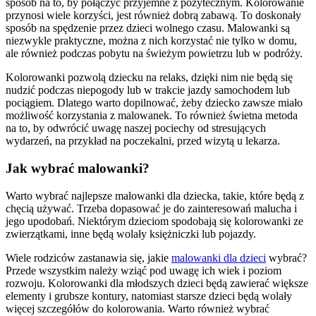
sposób na to, by połączyć przyjemne z pożytecznym. Kolorowanie
przynosi wiele korzyści, jest również dobrą zabawą. To doskonały
sposób na spędzenie przez dzieci wolnego czasu. Malowanki są
niezwykle praktyczne, można z nich korzystać nie tylko w domu,
ale również podczas pobytu na świeżym powietrzu lub w podróży.
Kolorowanki pozwolą dziecku na relaks, dzięki nim nie będą się
nudzić podczas niepogody lub w trakcie jazdy samochodem lub
pociągiem. Dlatego warto dopilnować, żeby dziecko zawsze miało
możliwość korzystania z malowanek. To również świetna metoda
na to, by odwrócić uwagę naszej pociechy od stresujących
wydarzeń, na przykład na poczekalni, przed wizytą u lekarza.
Jak wybrać malowanki?
Warto wybrać najlepsze malowanki dla dziecka, takie, które będą z
chęcią używać. Trzeba dopasować je do zainteresowań malucha i
jego upodobań. Niektórym dzieciom spodobają się kolorowanki ze
zwierzątkami, inne będą wolały księżniczki lub pojazdy.
Wiele rodziców zastanawia się, jakie
malowanki dla dzieci
wybrać?
Przede wszystkim należy wziąć pod uwagę ich wiek i poziom
rozwoju. Kolorowanki dla młodszych dzieci będą zawierać większe
elementy i grubsze kontury, natomiast starsze dzieci będą wolały
więcej szczegółów do kolorowania. Warto również wybrać