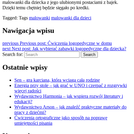
malowanki dla dziecka z jego ulubionymi postaciami z bajek.
Dzięki temu chętniej będzie sięgało po kredki.
Tagged:
Tags
malowanki
malowanki dla dzieci
Nawigacja wpisu
previous
Previous post:
Ćwiczenia logopedyczne w domu
next
Next post:
Jak wybierać zabawki logopedyczne dla dziecka?
Search for:
Search
Ostatnie wpisy
Sen – gra karciana, która wciąga całą rodzinę
Energia przy stole – jak grać w UNO i czerpać z rozgrywki
więcej radości
Wydawnictwo Harmonia – jak wspiera rozwój literatury i
edukacji?
Wydawnictwo Arson – jak znaleźć praktyczne materiały do
pracy z dziećmi?
Ćwiczenia ortograficzne jako sposób na poprawę
umiejętności pisania