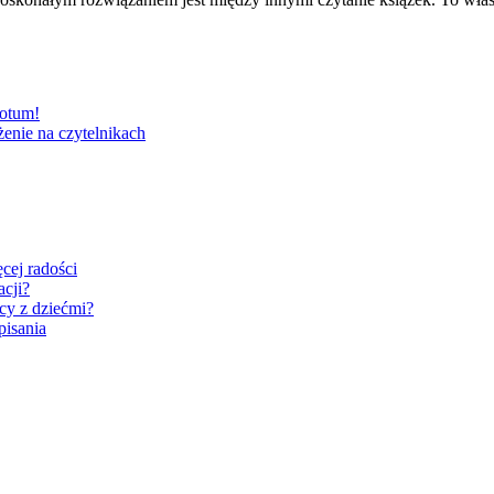
dotum!
żenie na czytelnikach
cej radości
acji?
cy z dziećmi?
pisania