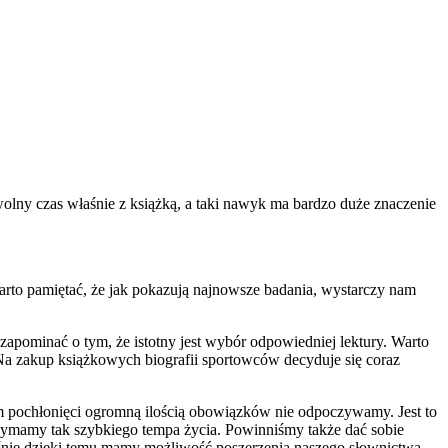
wolny czas właśnie z książką, a taki nawyk ma bardzo duże znaczenie
arto pamiętać, że jak pokazują najnowsze badania, wystarczy nam
zapominać o tym, że istotny jest wybór odpowiedniej lektury. Warto
. Na zakup książkowych biografii sportowców decyduje się coraz
ym pochłonięci ogromną ilością obowiązków nie odpoczywamy. Jest to
rzymamy tak szybkiego tempa życia. Powinniśmy także dać sobie
łaśnie dzięki temu mamy możliwość poszerzenia naszego słownictwa,