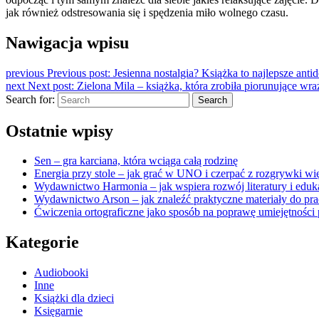
jak również odstresowania się i spędzenia miło wolnego czasu.
Nawigacja wpisu
previous
Previous post:
Jesienna nostalgia? Książka to najlepsze anti
next
Next post:
Zielona Mila – książka, która zrobiła piorunujące wra
Search for:
Search
Ostatnie wpisy
Sen – gra karciana, która wciąga całą rodzinę
Energia przy stole – jak grać w UNO i czerpać z rozgrywki wię
Wydawnictwo Harmonia – jak wspiera rozwój literatury i eduk
Wydawnictwo Arson – jak znaleźć praktyczne materiały do pra
Ćwiczenia ortograficzne jako sposób na poprawę umiejętności 
Kategorie
Audiobooki
Inne
Książki dla dzieci
Księgarnie