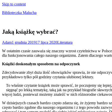
Skip to content
Biblioteczka Malucha
Książki dla młodszych i starszych maluchów
Jaką książkę wybrać?
Adam
1 grudnia 2019
17 lipca 2020
Literatura
W ostatnim czasie zauważa się znaczny wzrost czytelnictwa w Polsce
dla funkcjonowania całego naszego organizmu. Zatem dlaczego warto c
Książki doskonałym sposobem na odpoczynek
Zdecydowanie zbyt duża ilość obowiązków sprawia, że nie odpoczywa
przykładowo tylko pół godziny czytania ulubionej lektury.
To właśnie czytanie książek może sprawić, że poczujemy się lepie
sięgnąć po lekką tematykę, taką jak na przykład biografie sławny
więcej ludzi, ponieważ możemy znaleźć w nich różnorodne ciekawostk
W dzisiejszych czasach bardzo często zdarza się, że żyjemy bardzo 
często bardzo zgubne dla naszego organizmu i z tego powodu zazwyc
odpocząć i tym samym znaleźć dla siebie jakieś relaksujące zajęcie