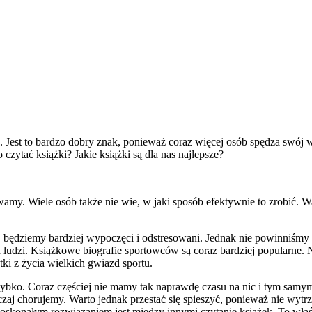
. Jest to bardzo dobry znak, ponieważ coraz więcej osób spędza swój 
zytać książki? Jakie książki są dla nas najlepsze?
my. Wiele osób także nie wie, w jaki sposób efektywnie to zrobić. W
j, będziemy bardziej wypoczęci i odstresowani. Jednak nie powinniśmy 
ch ludzi. Książkowe biografie sportowców są coraz bardziej popularne
i z życia wielkich gwiazd sportu.
szybko. Coraz częściej nie mamy tak naprawdę czasu na nic i tym sam
zaj chorujemy. Warto jednak przestać się spieszyć, ponieważ nie wyt
. Doskonałym rozwiązaniem jest między innymi czytanie książek. To w