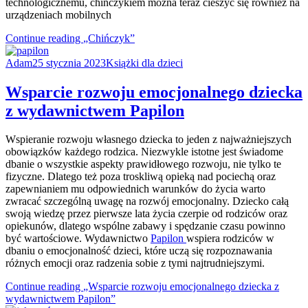
technologicznemu, chińczykiem można teraz cieszyć się również na
urządzeniach mobilnych
Continue reading
„Chińczyk”
Adam
25 stycznia 2023
Książki dla dzieci
Wsparcie rozwoju emocjonalnego dziecka
z wydawnictwem Papilon
Wspieranie rozwoju własnego dziecka to jeden z najważniejszych
obowiązków każdego rodzica. Niezwykle istotne jest świadome
dbanie o wszystkie aspekty prawidłowego rozwoju, nie tylko te
fizyczne. Dlatego też poza troskliwą opieką nad pociechą oraz
zapewnianiem mu odpowiednich warunków do życia warto
zwracać szczególną uwagę na rozwój emocjonalny. Dziecko całą
swoją wiedzę przez pierwsze lata życia czerpie od rodziców oraz
opiekunów, dlatego wspólne zabawy i spędzanie czasu powinno
być wartościowe. Wydawnictwo
Papilon
wspiera rodziców w
dbaniu o emocjonalność dzieci, które uczą się rozpoznawania
różnych emocji oraz radzenia sobie z tymi najtrudniejszymi.
Continue reading
„Wsparcie rozwoju emocjonalnego dziecka z
wydawnictwem Papilon”