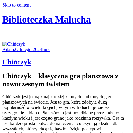
Skip to content
Biblioteczka Malucha
Książki dla młodszych i starszych maluchów
Adam
27 lutego 2023
Inne
Chińczyk
Chińczyk – klasyczna gra planszowa z
nowoczesnym twistem
Chińczyk jest jedną z najbardziej znanych i lubianych gier
planszowych na świecie. Jest to gra, która zdobyła dużą
popularność w wielu krajach, w tym w Indiach, gdzie jest
szczególnie lubiana. Planszówka jest uwielbiane przez ludzi w
każdym wieku i jest często grane jako rodzinna rozrywka. Gra ta
jest bardzo prosta i łatwa do nauczenia, co czyni ją idealną dla
wszystkich, którzy chcą się bawić. Dzięki postępowi