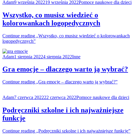
Adam
9 września 2022
19 września 2022
Pomoce naukowe dla dzieci
Wszystko, co musisz wiedzieć o
kolorowankach logopedycznych
Continue reading
„Wszystko, co musisz wiedzieć o kolorowankach
logopedycznych”
Adam
1 sierpnia 2022
4 sierpnia 2022
Inne
Gra emocje – dlaczego warto ją wybrać?
Continue reading
„Gra emocje – dlaczego warto ją wybrać?”
Adam
7 czerwca 2022
22 czerwca 2022
Pomoce naukowe dla dzieci
Podręczniki szkolne i ich najważniejsze
funkcje
Continue reading
„Podręczniki szkolne i ich najważniejsze funkcje”