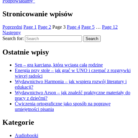
Podpowiadamy”
Stronicowanie wpisów
Poprzedni
Page
1
Page
2
Page
3
Page
4
Page
5
…
Page
12
Następny
Search for:
Search
Ostatnie wpisy
Sen – gra karciana, która wciąga całą rodzinę
Energia przy stole – jak grać w UNO i czerpać z rozgrywki
więcej radości
Wydawnictwo Harmonia – jak wspiera rozwój literatury i
edukacji?
Wydawnictwo Arson – jak znaleźć praktyczne materiały do
pracy z dziećmi?
Ćwiczenia ortograficzne jako sposób na poprawę
umiejętności pisania
Kategorie
Audiobooki