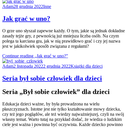
Adam
28 grudnia 2022
Inne
Jak grać w uno?
O grze uno słyszał zapewne każdy. O tym, jakie są jednak dokładne
zasady tejże gry, z pewnością już mniejsza liczba osób. Na czym
polega ta karciana gra, jak w nią prawidłowo grać i czy jej nazwa
jest w jakikolwiek sposób związana z regułami?
Continue reading
„Jak grać w uno?”
Adam
2 listopada 2022
2 grudnia 2022
Książki dla dzieci
Seria był sobie człowiek dla dzieci
Seria „Był sobie człowiek” dla dzieci
Edukacja dzieci ważne, by była prowadzona na wielu
płaszczyznach. Istotne jest nie tylko kształtowanie mowy dziecka,
czy też jego poglądów, ale też wiedzy najważniejszej, czyli na swój
własny temat. Warto tutaj na przykład dodać, że wiedza o ludzkim
ciele jest ważna i powinna być oczywista. Każde dziecko powinno