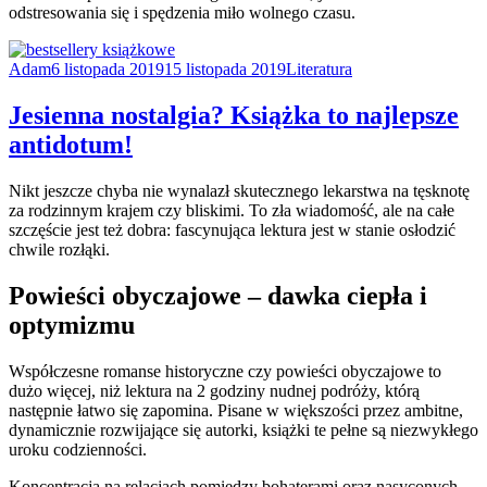
odstresowania się i spędzenia miło wolnego czasu.
Adam
6 listopada 2019
15 listopada 2019
Literatura
Jesienna nostalgia? Książka to najlepsze
antidotum!
Nikt jeszcze chyba nie wynalazł skutecznego lekarstwa na tęsknotę
za rodzinnym krajem czy bliskimi. To zła wiadomość, ale na całe
szczęście jest też dobra: fascynująca lektura jest w stanie osłodzić
chwile rozłąki.
Powieści obyczajowe – dawka ciepła i
optymizmu
Współczesne romanse historyczne czy powieści obyczajowe to
dużo więcej, niż lektura na 2 godziny nudnej podróży, którą
następnie łatwo się zapomina. Pisane w większości przez ambitne,
dynamicznie rozwijające się autorki, książki te pełne są niezwykłego
uroku codzienności.
Koncentracja na relacjach pomiędzy bohaterami oraz nasyconych