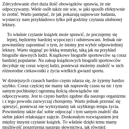
Zdecydowanie zbyt duża ilość obowiązków sprawia, że nie
odpoczywamy. Wiele osób także nie wie, w jaki sposób efektywnie
to zrobić. Warto pamiętać, że jak pokazują najnowsze badania,
wystarczy nam przykładowo tylko pół godziny czytania ulubionej
lektury.
To właśnie czytanie książek może sprawić, że poczujemy się
lepiej, będziemy bardziej wypoczęci i odstresowani. Jednak nie
powinniśmy zapominać o tym, że istotny jest wybór odpowiedniej
lektury. Warto sięgnąć po lekką tematykę, taką jak na przykład
biografie sławnych ludzi. Książkowe biografie sportowców są coraz
bardziej popularne. Na zakup książkowych biografii sportowców
decyduje się coraz więcej ludzi, ponieważ możemy znaleźć w nich
różnorodne ciekawostki z życia wielkich gwiazd sportu.
W dzisiejszych czasach bardzo często zdarza się, że żyjemy bardzo
szybko. Coraz częściej nie mamy tak naprawdę czasu na nic i tym
samym pochłonięci ogromną ilością obowiązków nie
odpoczywamy. Jest to często bardzo zgubne dla naszego organizmu
i z tego powodu zazwyczaj chorujemy. Warto jednak przestać się
spieszyć, ponieważ nie wytrzymamy tak szybkiego tempa życia.
Powinniśmy także dać sobie odpocząć i tym samym znaleźć dla
siebie jakieś relaksujące zajęcie. Doskonałym rozwiązaniem jest
między innymi czytanie książek. To właśnie dzięki temu mamy
możliwość poszerzenia naszego słownictwa, jak również