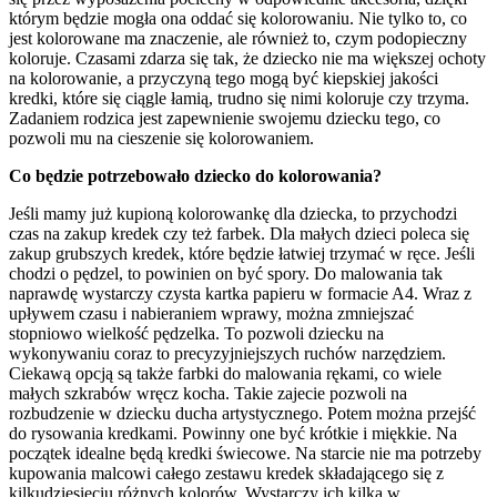
którym będzie mogła ona oddać się kolorowaniu. Nie tylko to, co
jest kolorowane ma znaczenie, ale również to, czym podopieczny
koloruje. Czasami zdarza się tak, że dziecko nie ma większej ochoty
na kolorowanie, a przyczyną tego mogą być kiepskiej jakości
kredki, które się ciągle łamią, trudno się nimi koloruje czy trzyma.
Zadaniem rodzica jest zapewnienie swojemu dziecku tego, co
pozwoli mu na cieszenie się kolorowaniem.
Co będzie potrzebowało dziecko do kolorowania?
Jeśli mamy już kupioną kolorowankę dla dziecka, to przychodzi
czas na zakup kredek czy też farbek. Dla małych dzieci poleca się
zakup grubszych kredek, które będzie łatwiej trzymać w ręce. Jeśli
chodzi o pędzel, to powinien on być spory. Do malowania tak
naprawdę wystarczy czysta kartka papieru w formacie A4. Wraz z
upływem czasu i nabieraniem wprawy, można zmniejszać
stopniowo wielkość pędzelka. To pozwoli dziecku na
wykonywaniu coraz to precyzyjniejszych ruchów narzędziem.
Ciekawą opcją są także farbki do malowania rękami, co wiele
małych szkrabów wręcz kocha. Takie zajecie pozwoli na
rozbudzenie w dziecku ducha artystycznego. Potem można przejść
do rysowania kredkami. Powinny one być krótkie i miękkie. Na
początek idealne będą kredki świecowe. Na starcie nie ma potrzeby
kupowania malcowi całego zestawu kredek składającego się z
kilkudziesięciu różnych kolorów. Wystarczy ich kilka w