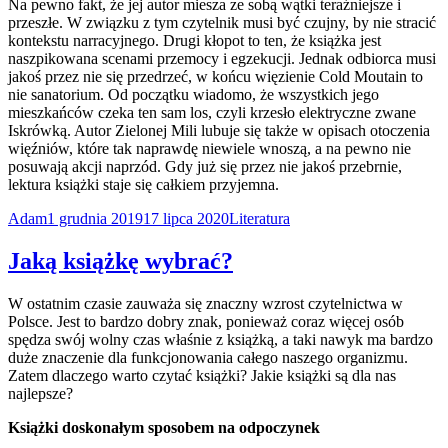
Na pewno fakt, że jej autor miesza ze sobą wątki teraźniejsze i
przeszłe. W związku z tym czytelnik musi być czujny, by nie stracić
kontekstu narracyjnego. Drugi kłopot to ten, że książka jest
naszpikowana scenami przemocy i egzekucji. Jednak odbiorca musi
jakoś przez nie się przedrzeć, w końcu więzienie Cold Moutain to
nie sanatorium. Od początku wiadomo, że wszystkich jego
mieszkańców czeka ten sam los, czyli krzesło elektryczne zwane
Iskrówką. Autor Zielonej Mili lubuje się także w opisach otoczenia
więźniów, które tak naprawdę niewiele wnoszą, a na pewno nie
posuwają akcji naprzód. Gdy już się przez nie jakoś przebrnie,
lektura książki staje się całkiem przyjemna.
Adam
1 grudnia 2019
17 lipca 2020
Literatura
Jaką książkę wybrać?
W ostatnim czasie zauważa się znaczny wzrost czytelnictwa w
Polsce. Jest to bardzo dobry znak, ponieważ coraz więcej osób
spędza swój wolny czas właśnie z książką, a taki nawyk ma bardzo
duże znaczenie dla funkcjonowania całego naszego organizmu.
Zatem dlaczego warto czytać książki? Jakie książki są dla nas
najlepsze?
Książki doskonałym sposobem na odpoczynek