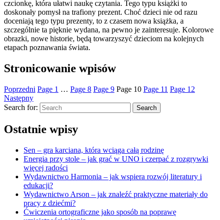
czcionkę, która ułatwi naukę czytania. Tego typu książki to
doskonały pomysł na trafiony prezent. Choć dzieci nie od razu
doceniają tego typu prezenty, to z czasem nowa książka, a
szczególnie ta pięknie wydana, na pewno je zainteresuje. Kolorowe
obrazki, nowe historie, będą towarzyszyć dzieciom na kolejnych
etapach poznawania świata.
Stronicowanie wpisów
Poprzedni
Page
1
…
Page
8
Page
9
Page
10
Page
11
Page
12
Następny
Search for:
Search
Ostatnie wpisy
Sen – gra karciana, która wciąga całą rodzinę
Energia przy stole – jak grać w UNO i czerpać z rozgrywki
więcej radości
Wydawnictwo Harmonia – jak wspiera rozwój literatury i
edukacji?
Wydawnictwo Arson – jak znaleźć praktyczne materiały do
pracy z dziećmi?
Ćwiczenia ortograficzne jako sposób na poprawę