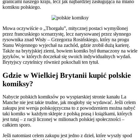
granicami naszego kraju, lecz jak najbardziej zasługująca na miano
komiksu polskiego.
Mowa oczywiście o „Thorgalu”, mitycznej postaci wymyślonej
przez francuskiego scenarzystę, lecz narysowanej przez słynnego
rysownika znad Wisły – Grzegorza Rosińskiego, który na progu
Stanu Wojennego wyjechał na zachód, gdzie zrobił dużą karierę.
Także na brytyjskiej ziemi, bowiem komiks był tłumaczony na wiele
języków, w których doczekał się swoich indywidualnych wydań.
Brytyjscy czytelnicy również pokochali ten tytuł.
Gdzie w Wielkiej Brytanii kupić polskie
komiksy?
Nabycie polskich komiksów po wyspiarskiej stronie kanału La
Manche nie jest takie trudne, jak mogłoby się wydawać. Jeśli celem
zakupu jest wersja polskojęzyczna to z powodzeniem można nabyć
taki komiks w każdym sklepie z polską prasą i książkami, których
jest tutaj – z racji liczonej w milionach polskiej społeczności –
całkiem sporo.
Jeśli natomiast celem zakupu jest jedno z dzieł, które wyszły spod