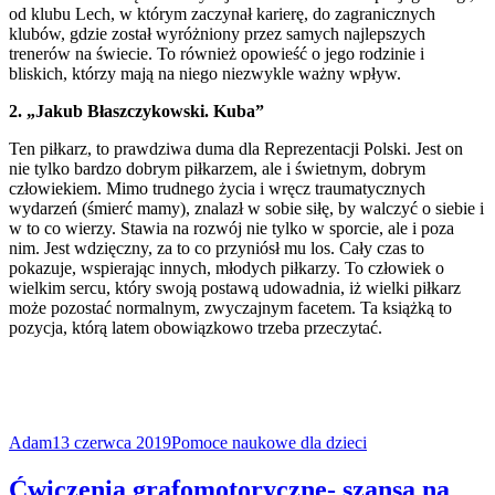
od klubu Lech, w którym zaczynał karierę, do zagranicznych
klubów, gdzie został wyróżniony przez samych najlepszych
trenerów na świecie. To również opowieść o jego rodzinie i
bliskich, którzy mają na niego niezwykle ważny wpływ.
2. „Jakub Błaszczykowski. Kuba”
Ten piłkarz, to prawdziwa duma dla Reprezentacji Polski. Jest on
nie tylko bardzo dobrym piłkarzem, ale i świetnym, dobrym
człowiekiem. Mimo trudnego życia i wręcz traumatycznych
wydarzeń (śmierć mamy), znalazł w sobie siłę, by walczyć o siebie i
w to co wierzy. Stawia na rozwój nie tylko w sporcie, ale i poza
nim. Jest wdzięczny, za to co przyniósł mu los. Cały czas to
pokazuje, wspierając innych, młodych piłkarzy. To człowiek o
wielkim sercu, który swoją postawą udowadnia, iż wielki piłkarz
może pozostać normalnym, zwyczajnym facetem. Ta książką to
pozycja, którą latem obowiązkowo trzeba przeczytać.
Adam
13 czerwca 2019
Pomoce naukowe dla dzieci
Ćwiczenia grafomotoryczne- szansą na