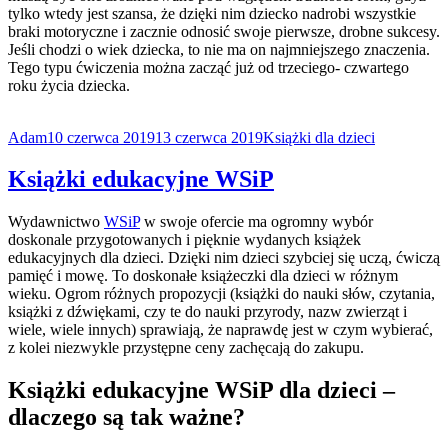
tylko wtedy jest szansa, że dzięki nim dziecko nadrobi wszystkie
braki motoryczne i zacznie odnosić swoje pierwsze, drobne sukcesy.
Jeśli chodzi o wiek dziecka, to nie ma on najmniejszego znaczenia.
Tego typu ćwiczenia można zacząć już od trzeciego- czwartego
roku życia dziecka.
Adam
10 czerwca 2019
13 czerwca 2019
Książki dla dzieci
Książki edukacyjne WSiP
Wydawnictwo
WSiP
w swoje ofercie ma ogromny wybór
doskonale przygotowanych i pięknie wydanych książek
edukacyjnych dla dzieci. Dzięki nim dzieci szybciej się uczą, ćwiczą
pamięć i mowę. To doskonałe książeczki dla dzieci w różnym
wieku. Ogrom różnych propozycji (książki do nauki słów, czytania,
książki z dźwiękami, czy te do nauki przyrody, nazw zwierząt i
wiele, wiele innych) sprawiają, że naprawdę jest w czym wybierać,
z kolei niezwykle przystępne ceny zachęcają do zakupu.
Książki edukacyjne WSiP dla dzieci –
dlaczego są tak ważne?