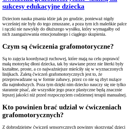
sukcesy edukacyjne dziecka
Dzieciom nauka pisania idzie jak po grudzie, ponieważ nigdy
wcześniej nie były do tego zmuszane, a poza tym ich maleńkie palce
i rączki nie nawykły do dłuższego wysiłku, który wymagałby od
nich zaangażowania emocjonalnego i ciągłego skupienia.
Czym są ćwiczenia grafomotoryczne?
Są to zajęcia koordynacji ruchowej, które mają na celu poprawić
małą motorykę dłoni dziecka, tak by stawiane przez nie literki były
kształtne, proste, a co najważniejsze mieściły się w wyznaczonych
linijkach. Zaletą ćwiczeń grafomotorycznych jest to, że
przeprowadzane są w formie zabawy, przez co nie są zbyt nużące
dla najmłodszych. Poza tym dzięki nim dziecko nauczy się nie tylko
starannie pisać, ale wszystkie jego prace plastyczne będą znacznie
lepszej jakości niż przed rozpoczęciem codziennej terapii manualnej.
Kto powinien brać udział w ćwiczeniach
grafomotorycznych?
Z dobrodziejstw ćwiczeń sensorycznych powinny skorzystać dzieci