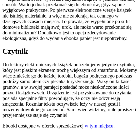
sposób. Warto jednak przekonać się do ebooków, gdyż są one
wyjątkowo praktyczne. Po pierwsze elektroniczne wersje książek
nie istnieją materialnie, a więc nie zabierają, tak cennego w
dzisiejszych czasach miejsca. To prawda, że wypełnione po sufit
domowe biblioteki mają swój urok, ale może warto przekonać się
do minimalizmu? Dodatkowo jest to opcja zdecydowanie
ekologiczna, gdyż do wydania ebooka papier jest niepotrzebny.
Czytnik
Do lektury elektronicznych książek potrzebujemy jedynie czytnika,
który jest płaskim ekranem trochę większym od smartfonu. Możemy
więc zmieścić go do każdej torebki, bagażu podręcznego podczas
podróży samolotem czy plecaka turystycznego. Waży on kilkaset
gramów, a w swojej pamięci posiadać może nieskończone ilości
pozycji książkowych. Urządzenie jest przystosowane do czytania,
posiada specjalne filtry powodujące, że oczy nie odczuwają
zmęczenia. Rozmiar tekstu oczywiście leży w naszej gestii i
możemy dowolnie go zmieniać. Sami więc widzimy, o ile prostsze i
przyjemniejsze staje się czytanie!
Ebooki dostępne w ofercie sprzedażowej
w tym miejscu
.