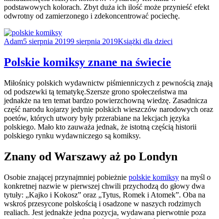
podstawowych kolorach. Zbyt duża ich ilość może przynieść efekt
odwrotny od zamierzonego i zdekoncentrować pociechę.
Adam
5 sierpnia 2019
9 sierpnia 2019
Książki dla dzieci
Polskie komiksy znane na świecie
Miłośnicy polskich wydawnictw piśmienniczych z pewnością znają
od podszewki tą tematykę.Szersze grono społeczeństwa ma
jednakże na ten temat bardzo powierzchowną wiedzę. Zasadnicza
część narodu kojarzy jedynie polskich wieszczów narodowych oraz
poetów, których utwory były przerabiane na lekcjach języka
polskiego. Mało kto zauważa jednak, że istotną częścią historii
polskiego rynku wydawniczego są komiksy.
Znany od Warszawy aż po Londyn
Osobie znającej przynajmniej pobieżnie
polskie komiksy
na myśl o
konkretnej nazwie w pierwszej chwili przychodzą do głowy dwa
tytuły: „Kajko i Kokosz” oraz „Tytus, Romek i Atomek”. Oba na
wskroś przesycone polskością i osadzone w naszych rodzimych
realiach. Jest jednakże jedna pozycja, wydawana pierwotnie poza