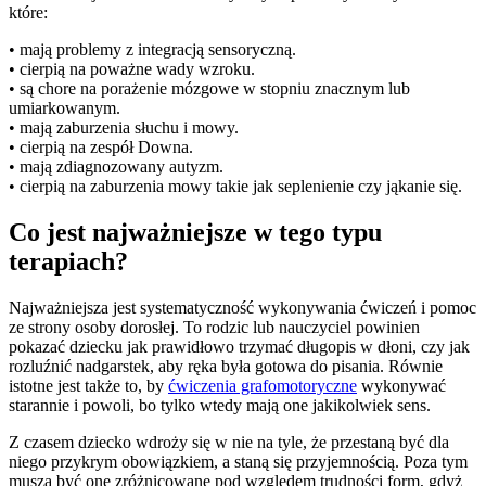
które:
• mają problemy z integracją sensoryczną.
• cierpią na poważne wady wzroku.
• są chore na porażenie mózgowe w stopniu znacznym lub
umiarkowanym.
• mają zaburzenia słuchu i mowy.
• cierpią na zespół Downa.
• mają zdiagnozowany autyzm.
• cierpią na zaburzenia mowy takie jak seplenienie czy jąkanie się.
Co jest najważniejsze w tego typu
terapiach?
Najważniejsza jest systematyczność wykonywania ćwiczeń i pomoc
ze strony osoby dorosłej. To rodzic lub nauczyciel powinien
pokazać dziecku jak prawidłowo trzymać długopis w dłoni, czy jak
rozluźnić nadgarstek, aby ręka była gotowa do pisania. Równie
istotne jest także to, by
ćwiczenia grafomotoryczne
wykonywać
starannie i powoli, bo tylko wtedy mają one jakikolwiek sens.
Z czasem dziecko wdroży się w nie na tyle, że przestaną być dla
niego przykrym obowiązkiem, a staną się przyjemnością. Poza tym
muszą być one zróżnicowane pod względem trudności form, gdyż