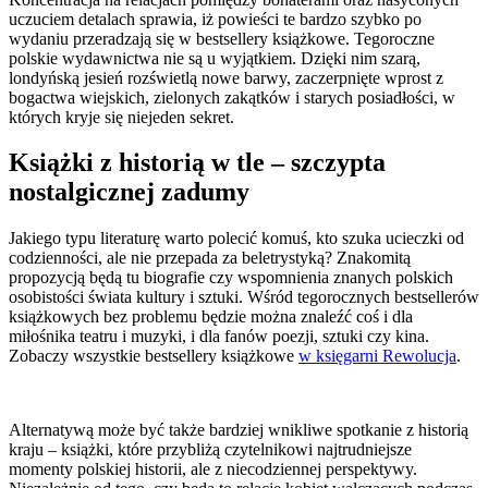
uczuciem detalach sprawia, iż powieści te bardzo szybko po
wydaniu przeradzają się w bestsellery książkowe. Tegoroczne
polskie wydawnictwa nie są u wyjątkiem. Dzięki nim szarą,
londyńską jesień rozświetlą nowe barwy, zaczerpnięte wprost z
bogactwa wiejskich, zielonych zakątków i starych posiadłości, w
których kryje się niejeden sekret.
Książki z historią w tle – szczypta
nostalgicznej zadumy
Jakiego typu literaturę warto polecić komuś, kto szuka ucieczki od
codzienności, ale nie przepada za beletrystyką? Znakomitą
propozycją będą tu biografie czy wspomnienia znanych polskich
osobistości świata kultury i sztuki. Wśród tegorocznych bestsellerów
książkowych bez problemu będzie można znaleźć coś i dla
miłośnika teatru i muzyki, i dla fanów poezji, sztuki czy kina.
Zobaczy wszystkie bestsellery książkowe
w księgarni Rewolucja
.
Alternatywą może być także bardziej wnikliwe spotkanie z historią
kraju – książki, które przybliżą czytelnikowi najtrudniejsze
momenty polskiej historii, ale z niecodziennej perspektywy.