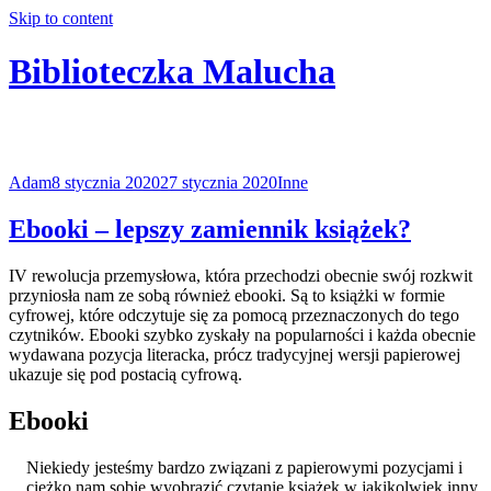
Skip to content
Biblioteczka Malucha
Książki dla młodszych i starszych maluchów
Adam
8 stycznia 2020
27 stycznia 2020
Inne
Ebooki – lepszy zamiennik książek?
IV rewolucja przemysłowa, która przechodzi obecnie swój rozkwit
przyniosła nam ze sobą również ebooki. Są to książki w formie
cyfrowej, które odczytuje się za pomocą przeznaczonych do tego
czytników. Ebooki szybko zyskały na popularności i każda obecnie
wydawana pozycja literacka, prócz tradycyjnej wersji papierowej
ukazuje się pod postacią cyfrową.
Ebooki
Niekiedy jesteśmy bardzo związani z papierowymi pozycjami i
ciężko nam sobie wyobrazić czytanie książek w jakikolwiek inny