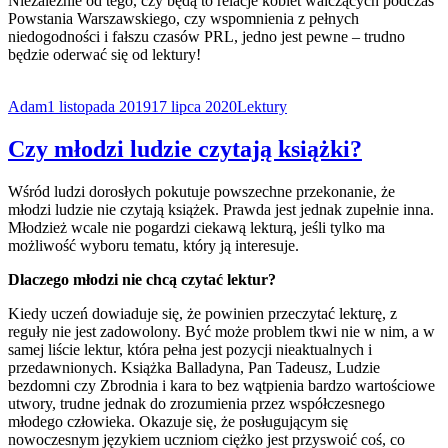
Niezależnie od tego, czy będą to relacje kobiet walczących podczas
Powstania Warszawskiego, czy wspomnienia z pełnych
niedogodności i fałszu czasów PRL, jedno jest pewne – trudno
będzie oderwać się od lektury!
Adam
1 listopada 2019
17 lipca 2020
Lektury
Czy młodzi ludzie czytają książki?
Wśród ludzi dorosłych pokutuje powszechne przekonanie, że
młodzi ludzie nie czytają książek. Prawda jest jednak zupełnie inna.
Młodzież wcale nie pogardzi ciekawą lekturą, jeśli tylko ma
możliwość wyboru tematu, który ją interesuje.
Dlaczego młodzi nie chcą czytać lektur?
Kiedy uczeń dowiaduje się, że powinien przeczytać lekturę, z
reguły nie jest zadowolony. Być może problem tkwi nie w nim, a w
samej liście lektur, która pełna jest pozycji nieaktualnych i
przedawnionych. Książka Balladyna, Pan Tadeusz, Ludzie
bezdomni czy Zbrodnia i kara to bez wątpienia bardzo wartościowe
utwory, trudne jednak do zrozumienia przez współczesnego
młodego człowieka. Okazuje się, że posługującym się
nowoczesnym językiem uczniom ciężko jest przyswoić coś, co