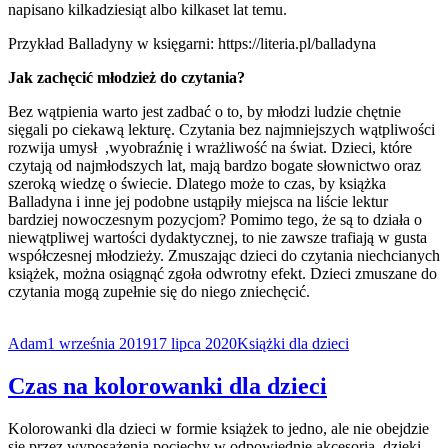
napisano kilkadziesiąt albo kilkaset lat temu.
Przykład Balladyny w księgarni: https://literia.pl/balladyna
Jak zachęcić młodzież do czytania?
Bez wątpienia warto jest zadbać o to, by młodzi ludzie chętnie
sięgali po ciekawą lekturę. Czytania bez najmniejszych wątpliwości
rozwija umysł ,wyobraźnię i wrażliwość na świat. Dzieci, które
czytają od najmłodszych lat, mają bardzo bogate słownictwo oraz
szeroką wiedzę o świecie. Dlatego może to czas, by książka
Balladyna i inne jej podobne ustąpiły miejsca na liście lektur
bardziej nowoczesnym pozycjom? Pomimo tego, że są to działa o
niewątpliwej wartości dydaktycznej, to nie zawsze trafiają w gusta
współczesnej młodzieży. Zmuszając dzieci do czytania niechcianych
książek, można osiągnąć zgoła odwrotny efekt. Dzieci zmuszane do
czytania mogą zupełnie się do niego zniechęcić.
Adam
1 września 2019
17 lipca 2020
Książki dla dzieci
Czas na kolorowanki dla dzieci
Kolorowanki dla dzieci w formie książek to jedno, ale nie obejdzie
się przez wyposażenia pociechy w odpowiednie akcesoria, dzięki