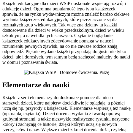
Książki edukacyjne dla dzieci WSiP doskonale wspierają rozwój i
edukację dzieci. Ogromna popularność tego typu książeczek
sprawia, że na rynku wydawniczym można znaleźć bardzo ciekawe
wydania książeczek edukacyjnych, które przeznaczone są dla
rozmaitych grup wiekowych. Tak więc znajdziemy tu książki
dostosowane dla dzieci w wieku przedszkolnym, dzieci w wieku
szkolnym, a nawet dla tych starszych. Czytanie i oglądanie
książeczek edukacyjnych zdecydowanie pomaga w nauce i
rozumieniu pewnych zjawisk, na co nie zawsze rodzice znają
odpowiedź. Pięknie wydane książki przypadają do gustu nie tylko
dzieci, ale i dorosłych, tym samym będą zachęcać maluchy do nauki
w domu i poznawania świata.
Elementarze do nauki
Książki z serii elementarzy do doskonałe pomoce dla nieco
starszych dzieci, które najpierw dociekliwie je oglądają, a później
uczą się np. przyrody z książeczek. Elementarze wspierają też naukę
(np. naukę czytania). Dzieci docenią wydania z twardą oprawą i
grubymi stronami, a także niezwykle realistyczne rysunki, nasycone
kolory i zachęcają ce historie, dzięki którym uczą się nowych
rzeczy, słów i nazw. Większe dzieci z kolei docenią dużą, czytelną