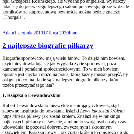
ręki Grzegorza Rosińskiego, ale wydane po angielsku, wystarczy
udać się do pierwszego lepszego salonu prasowego, gdzie w dziale
komiksów ze stuprocentową pewnością można będzie znaleźć
„Thorgala”.
Adam
1 sierpnia 2019
17 lipca 2020
Inne
2 najlepsze biografie piłkarzy
Biografie sportowców mają wielu fanów. To dzięki nim bowiem,
czytelnicy dowiadują się jak wygląda życie sportowca, poza
kamerami i portalami społecznościowymi. To w nich bowiem
opisana jest ciężka i mozolna praca, którą każdy musiał przejść, by
osiągną to co ma. Jakie są 2 najlepsze biografie piłkarzy, które
trzeba przeczytać tego lata?
1. Książka o Lewandowskim
Robert Lewandowski to niezwykle inspirujący człowiek, stąd
zapewne inspiracja do powstania książki
Lewy jak został królem
:
https://literia.pl/lewy-jak-zostal-krolem. Znalazł się w rankingu
najlepszych piłkarzy na świecie, a mimo to swoją osobą cały czas
udowadnia, iż pozostał dobrym, zwyczajnym i skromnym
człowiekiem. Książka Lewy – jak został królem to opis jego drogi,