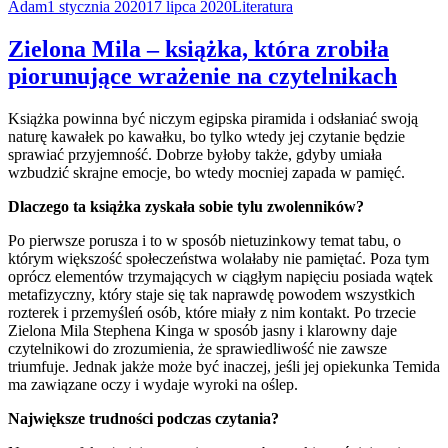
Adam
1 stycznia 2020
17 lipca 2020
Literatura
Zielona Mila – książka, która zrobiła
piorunujące wrażenie na czytelnikach
Książka powinna być niczym egipska piramida i odsłaniać swoją
naturę kawałek po kawałku, bo tylko wtedy jej czytanie będzie
sprawiać przyjemność. Dobrze byłoby także, gdyby umiała
wzbudzić skrajne emocje, bo wtedy mocniej zapada w pamięć.
Dlaczego ta książka zyskała sobie tylu zwolenników?
Po pierwsze porusza i to w sposób nietuzinkowy temat tabu, o
którym większość społeczeństwa wolałaby nie pamiętać. Poza tym
oprócz elementów trzymających w ciągłym napięciu posiada wątek
metafizyczny, który staje się tak naprawdę powodem wszystkich
rozterek i przemyśleń osób, które miały z nim kontakt. Po trzecie
Zielona Mila Stephena Kinga w sposób jasny i klarowny daje
czytelnikowi do zrozumienia, że sprawiedliwość nie zawsze
triumfuje. Jednak jakże może być inaczej, jeśli jej opiekunka Temida
ma zawiązane oczy i wydaje wyroki na oślep.
Największe trudności podczas czytania?